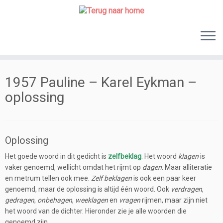
Skip
to
content
1957 Pauline – Karel Eykman –
oplossing
Oplossing
Het goede woord in dit gedicht is
zelfbeklag
. Het woord
klagen
is
vaker genoemd, wellicht omdat het rijmt op
dagen
. Maar alliteratie
en metrum tellen ook mee.
Zelf beklagen
is ook een paar keer
genoemd, maar de oplossing is altijd één woord. Ook
verdragen
,
gedragen
,
onbehagen
,
weeklagen
en
vragen
rijmen, maar zijn niet
het woord van de dichter. Hieronder zie je alle woorden die
genoemd zijn.