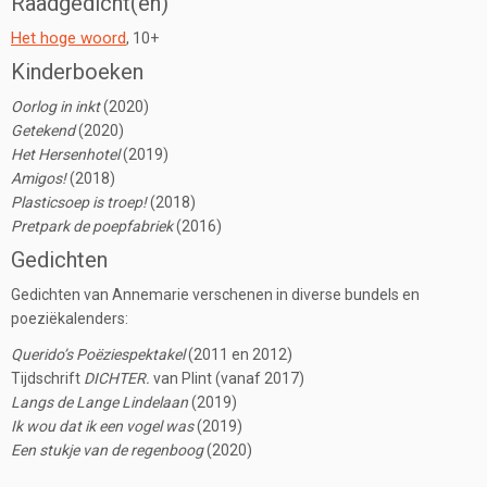
Raadgedicht(en)
Het hoge woord
, 10+
Kinderboeken
Oorlog in inkt
(2020)
Getekend
(2020)
Het Hersenhotel
(2019)
Amigos!
(2018)
Plasticsoep is troep!
(2018)
Pretpark de poepfabriek
(2016)
Gedichten
Gedichten van Annemarie verschenen in diverse bundels en
poeziëkalenders:
Querido’s Poëziespektakel
(2011 en 2012)
Tijdschrift
DICHTER.
van Plint (vanaf 2017)
Langs de Lange Lindelaan
(2019)
Ik wou dat ik een vogel was
(2019)
Een stukje van de regenboog
(2020)