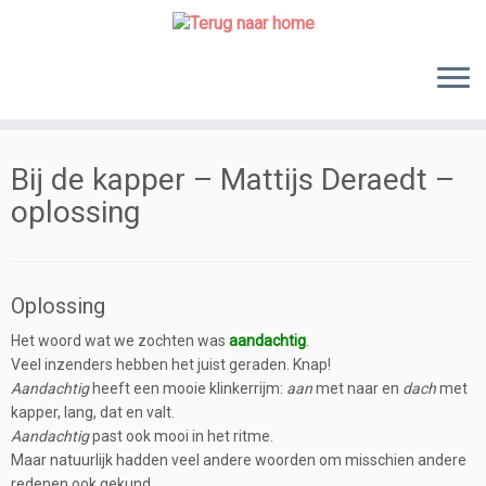
Skip
to
content
Bij de kapper – Mattijs Deraedt –
oplossing
Oplossing
Het woord wat we zochten was
aandachtig
.
Veel inzenders hebben het juist geraden. Knap!
Aandachtig
heeft een mooie klinkerrijm:
aan
met naar en
dach
met
kapper, lang, dat en valt.
Aandachtig
past ook mooi in het ritme.
Maar natuurlijk hadden veel andere woorden om misschien andere
redenen ook gekund.