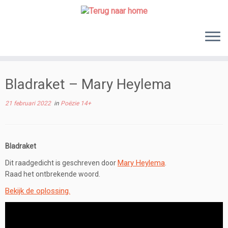
Skip
to
content
Bladraket – Mary Heylema
21 februari 2022
in
Poëzie 14+
Bladraket
Mary Heylema
Dit raadgedicht is geschreven door
.
Raad het ontbrekende woord.
Bekijk de oplossing.