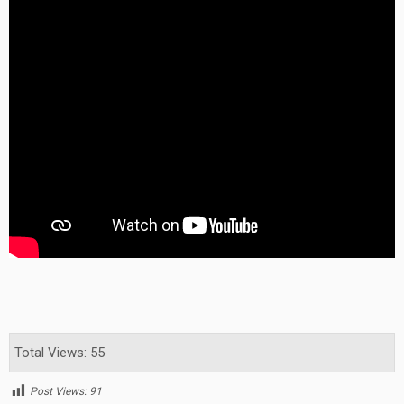
Total Views: 55
Post Views:
91