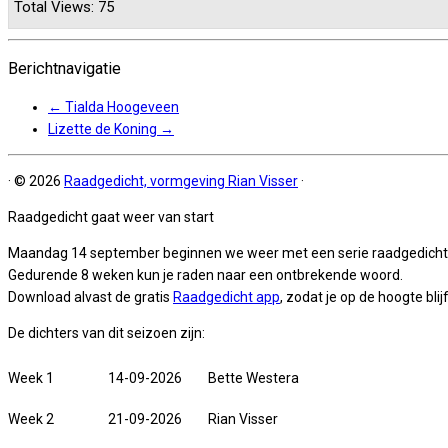
Total Views: 75
Berichtnavigatie
←
Tialda Hoogeveen
Lizette de Koning
→
·
© 2026
Raadgedicht, vormgeving Rian Visser
·
Raadgedicht gaat weer van start
Maandag 14 september beginnen we weer met een serie raadgedicht
Gedurende 8 weken kun je raden naar een ontbrekende woord.
Download alvast de gratis
Raadgedicht app
, zodat je op de hoogte blijf
De dichters van dit seizoen zijn:
Week 1
14-09-2026
Bette Westera
Week 2
21-09-2026
Rian Visser