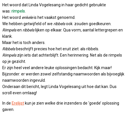
Het woord dat Linda Vogelesang in haar gedicht gebruikte
was:
rimpels
.
Het woord
enkele
is het vaakst genoemd.
We hebben getwijfeld of we
ribbels
ook zouden goedkeuren.
Rimpels
en
ribbels
lijken op elkaar. Qua vorm, aantal lettergrepen en
klank.
Maar het is toch anders.
Ribbels
beschrijft precies hoe het eruit ziet: als ribbels.
Rimpels
zijn iets dat achterblijft. Een herinnering. Net als de rimpels
op je gezicht.
Er zijn heel veel andere leuke oplossingen bedacht. Kijk maar!
Bijzonder: er werden zowel zelfstandig naamwoorden als bijvoeglijk
naamwoorden ingevuld.
Onderaan dit bericht, legt Linda Vogelesang uit hoe dat kan. Dus
scroll even omlaag!
Erelijst
In de
kun je zien welke drie inzenders de ‘goede’ oplossing
gaven.