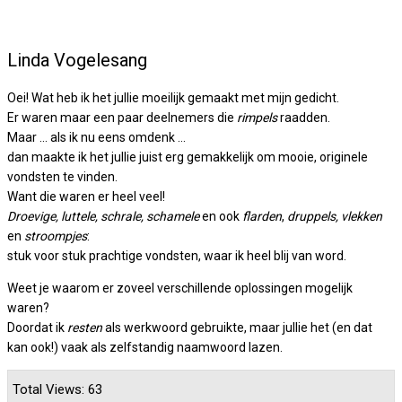
Linda Vogelesang
Oei! Wat heb ik het jullie moeilijk gemaakt met mijn gedicht.
Er waren maar een paar deelnemers die
rimpels
raadden.
Maar … als ik nu eens omdenk …
dan maakte ik het jullie juist erg gemakkelijk om mooie, originele
vondsten te vinden.
Want die waren er heel veel!
Droevige, luttele, schrale, schamele
en ook
flarden
,
druppels, vlekken
en
stroompjes
:
stuk voor stuk prachtige vondsten, waar ik heel blij van word.
Weet je waarom er zoveel verschillende oplossingen mogelijk
waren?
Doordat ik
resten
als werkwoord gebruikte, maar jullie het (en dat
kan ook!) vaak als zelfstandig naamwoord lazen.
Total Views: 63