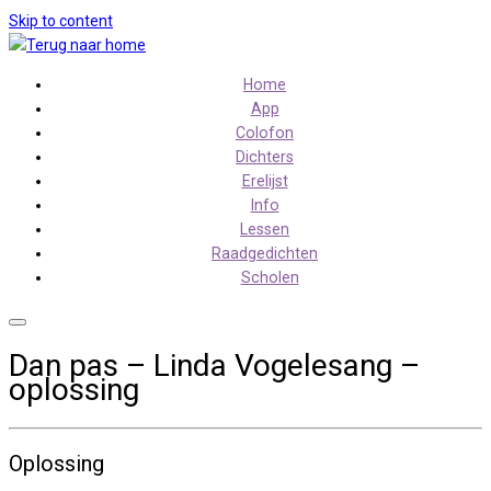
Skip to content
Home
App
Colofon
Dichters
Erelijst
Info
Lessen
Raadgedichten
Scholen
Dan pas – Linda Vogelesang –
oplossing
Oplossing