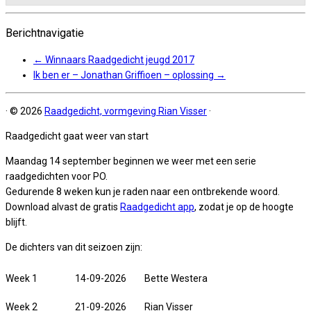
Berichtnavigatie
←
Winnaars Raadgedicht jeugd 2017
Ik ben er – Jonathan Griffioen – oplossing
→
·
© 2026
Raadgedicht, vormgeving Rian Visser
·
Raadgedicht gaat weer van start
Maandag 14 september beginnen we weer met een serie
raadgedichten voor PO.
Gedurende 8 weken kun je raden naar een ontbrekende woord.
Download alvast de gratis
Raadgedicht app
, zodat je op de hoogte
blijft.
De dichters van dit seizoen zijn:
Week 1
14-09-2026
Bette Westera
Week 2
21-09-2026
Rian Visser