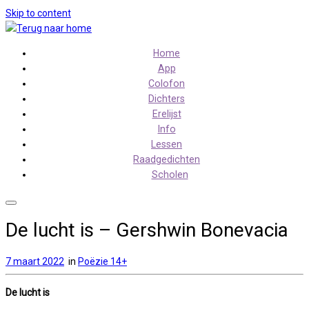
Skip to content
Home
App
Colofon
Dichters
Erelijst
Info
Lessen
Raadgedichten
Scholen
De lucht is – Gershwin Bonevacia
7 maart 2022
in
Poëzie 14+
De lucht is