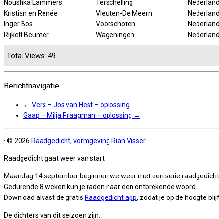
Noushka Lammers
Terschelling
Nederlan
Kristian en Renée
Vleuten-De Meern
Nederlan
Inger Bos
Voorschoten
Nederlan
Rijkelt Beumer
Wageningen
Nederlan
Total Views: 49
Berichtnavigatie
←
Vers – Jos van Hest – oplossing
Gaap – Milja Praagman – oplossing
→
·
© 2026
Raadgedicht, vormgeving Rian Visser
·
Raadgedicht gaat weer van start
Maandag 14 september beginnen we weer met een serie raadgedicht
Gedurende 8 weken kun je raden naar een ontbrekende woord.
Download alvast de gratis
Raadgedicht app
, zodat je op de hoogte blijf
De dichters van dit seizoen zijn: