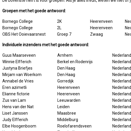
De bovenste helft is voor groepen. Als je alles invult, weten we niet of
Groepen met het goede antwoord:
Bornego College
2K
Heerenveen
Ne
Bornego College
2L
Heerenveen
Ne
OBS Het Ooievaarsnest
Groep 7
Zwaag
Ne
Individuele inzenders met het goede antwoord:
Guus Maarseveen
Arnhem
Nederlan
Winnie Elfferich
Berkel en Rodenrijs
Nederlan
Justyna Briefjes
Den Haag
Nederlan
Mirjam van Woerkom
Den Haag
Nederlan
Annabel de Vries
Gorredijk
Nederlan
Eren azimetli
Heerenveen
Nederlan
Elianne fictorie
Heerenveen
Nederlan
Zus van Lam
Leeuwarden
Nederlan
Hens van der Nat
Leiden
Nederlan
Liset Janssen
Maasbree
Nederlan
Judy Elfferich
Middelburg
Nederlan
Elbe Hoogenboom
Roelofarendsveen
Nederlan