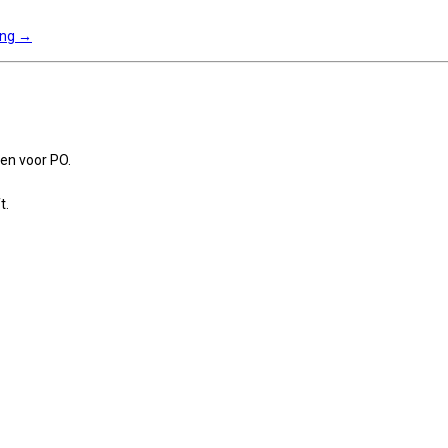
ing
→
en voor PO.
t.