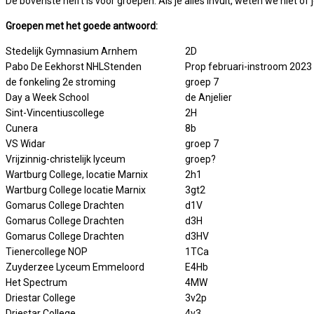
De bovenste helft is voor groepen. Als je alles invult, weten we niet of
Groepen met het goede antwoord:
Stedelijk Gymnasium Arnhem
2D
Pabo De Eekhorst NHLStenden
Prop februari-instroom 2023
de fonkeling 2e stroming
groep 7
Day a Week School
de Anjelier
Sint-Vincentiuscollege
2H
Cunera
8b
VS Widar
groep 7
Vrijzinnig-christelijk lyceum
groep?
Wartburg College, locatie Marnix
2h1
Wartburg College locatie Marnix
3gt2
Gomarus College Drachten
d1V
Gomarus College Drachten
d3H
Gomarus College Drachten
d3HV
Tienercollege NOP
1TCa
Zuyderzee Lyceum Emmeloord
E4Hb
Het Spectrum
4MW
Driestar College
3v2p
Driestar College
4v3