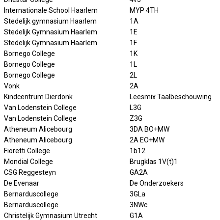
Internationale School Haarlem
MYP 4TH
Stedelijk gymnasium Haarlem
1A
Stedelijk Gymnasium Haarlem
1E
Stedelijk Gymnasium Haarlem
1F
Bornego College
1K
Bornego College
1L
Bornego College
2L
Vonk
2A
Kindcentrum Dierdonk
Leesmix Taalbeschouwing
Van Lodenstein College
L3G
Van Lodenstein College
Z3G
Atheneum Alicebourg
3DA BO+MW
Atheneum Alicebourg
2A EO+MW
Fioretti College
1b12
Mondial College
Brugklas 1V(t)1
CSG Reggesteyn
GA2A
De Evenaar
De Onderzoekers
Bernarduscollege
3GLa
Bernarduscollege
3NWc
Christelijk Gymnasium Utrecht
G1A