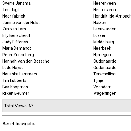
Sverre Jansma
Heerenveen
Tim Jagt
Heerenveen
Noor fabriek
Hendrik-Ido-Ambach
Janine van der Hulst
Huizen
Zus van Lam
Leeuwarden
Elly Benscheidt
Losser
Judy Elfferich
Middelburg
Maria Demandt
Neerbeek
Peter Zunneberg
Nijmegen
Hannah Van den Bossche
Oudenaarde
Lode Heyse
Oudenaarde
Noushka Lammers
Terschelling
Tijn Lubberts
Tijnje
Bas Koopman
Veendam
Rijkelt Beumer
Wageningen
Total Views: 67
Berichtnavigatie