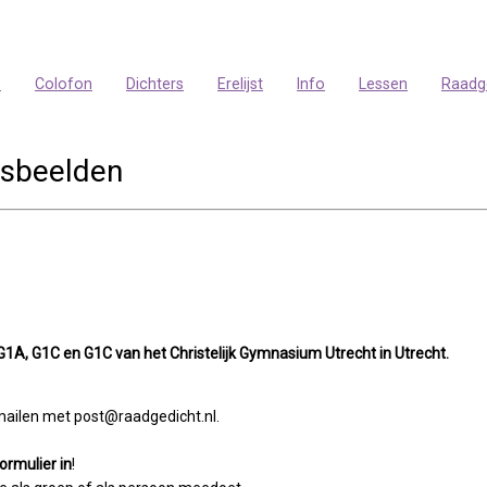
p
Colofon
Dichters
Erelijst
Info
Lessen
Raadg
gsbeelden
1A, G1C en G1C van het Christelijk Gymnasium Utrecht in Utrecht.
e mailen met post@raadgedicht.nl.
ormulier in
!