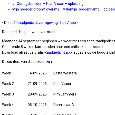
←
Oorlogsbeelden – Rian Visser – oplossing
Mijn moeder droomt over mij – Valentijn Hoogenkamp – oploss
·
© 2026
Raadgedicht, vormgeving Rian Visser
·
Raadgedicht gaat weer van start
Maandag 14 september beginnen we weer met een serie raadgedicht
Gedurende 8 weken kun je raden naar een ontbrekende woord.
Download alvast de gratis
Raadgedicht app
, zodat je op de hoogte blijf
De dichters van dit seizoen zijn:
Week 1
14-09-2026
Bette Westera
Week 2
21-09-2026
Rian Visser
Week 3
28-09-2026
Pim Lammers
Week 4
05-10-2026
Ronnie van Veen