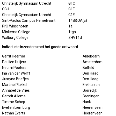
Christelijk Gymnasium Utrecht
G1C
CGU
G1E
Christelijk Gymnasium Utrecht
G1E
Sint-Paulus Campus Hemelvaart
T4B&OA(c)
PrO Winschoten
1a
Minkema College
1tga
Walburg College
ZHVT1d
Individuele inzenders met het goede antwoord:
Gerrit Heerma
Aldeboarn
Paulien Huijers
Amsterdam
Neomi Peeters
Belfeld
Ina van der Werff
Den Haag
Justyna Briefjes
Den Haag
Martine Plukkel
Enkhuizen
Annabel de Vries
Gorredijk
Gerrelt Allema
Groningen
Timme Schep
Hank
Evelien Liemburg
Heerenveen
Nathan Everts
Heerenveen