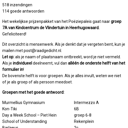
518 inzendingen
114 goede antwoorden
Het wekelijkse prijzenpakket van het Poëziepaleis gaat naar
groep
7A van Kindcentrum de Vlindertuin in Heerhugowaard.
Gefeliciteerd!
Dit overzicht is mensenwerk. Als je denkt dat je vergeten bent, kun je
mailen met post@raadgedicht.nl.
Let op:
als je naam of plaatsnaam ontbreekt, word je niet vermeld.
Als je
individueel
deelneemt, vul dan
alléén de onderste helft van het
formulier in
!
De bovenste helft is voor groepen. Als je alles invult, weten we niet
of je als groep of als persoon meedoet.
Groepen met het goede antwoord:
Murmellius Gymnasium
Intermezzo A
Kon-Tiki
6B
Day a Week School – Piet Hein
groep 6-8
School of Understanding
Rekenplein
Barlaeus
2c