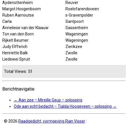
Aydenottenheim
Reuver
Margot Hoogenboom
Roelofarendsveen
Ruben Aarnoutse
s-Gravenpolder
Carla
Santpoort
Anneliese van der Klaauw
Sassenheim
Ton van den Born
Wageningen
Rijkelt Beumer
Wageningen
Judy Elfferich
Zierikzee
Henriette Balk
Zwolle
Liedewei Spruit
Zwolle
Total Views: 51
Berichtnavigatie
←
Aan zee – Mireille Geus – oplossing
Ode aan echt bedacht – Tialda Hoogeveen – oplossing
→
·
© 2026
Raadgedicht, vormgeving Rian Visser
·