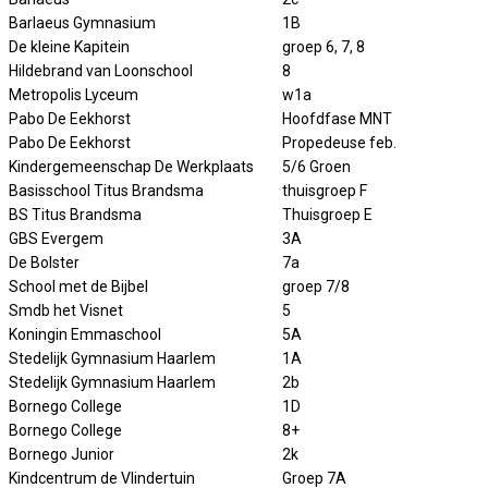
Barlaeus Gymnasium
1B
De kleine Kapitein
groep 6, 7, 8
Hildebrand van Loonschool
8
Metropolis Lyceum
w1a
Pabo De Eekhorst
Hoofdfase MNT
Pabo De Eekhorst
Propedeuse feb.
Kindergemeenschap De Werkplaats
5/6 Groen
Basisschool Titus Brandsma
thuisgroep F
BS Titus Brandsma
Thuisgroep E
GBS Evergem
3A
De Bolster
7a
School met de Bijbel
groep 7/8
Smdb het Visnet
5
Koningin Emmaschool
5A
Stedelijk Gymnasium Haarlem
1A
Stedelijk Gymnasium Haarlem
2b
Bornego College
1D
Bornego College
8+
Bornego Junior
2k
Kindcentrum de Vlindertuin
Groep 7A