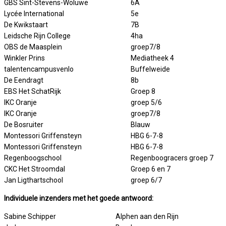
GBS Sint-Stevens-Woluwe
6A
Lycée International
5e
De Kwikstaart
7B
Leidsche Rijn College
4ha
OBS de Maasplein
groep7/8
Winkler Prins
Mediatheek 4
talentencampusvenlo
Buffelweide
De Eendragt
8b
EBS Het SchatRijk
Groep 8
IKC Oranje
groep 5/6
IKC Oranje
groep7/8
De Bosruiter
Blauw
Montessori Griffensteyn
HBG 6-7-8
Montessori Griffensteyn
HBG 6-7-8
Regenboogschool
Regenboogracers groep 7
CKC Het Stroomdal
Groep 6 en 7
Jan Ligthartschool
groep 6/7
Individuele inzenders met het goede antwoord:
Sabine Schipper
Alphen aan den Rijn