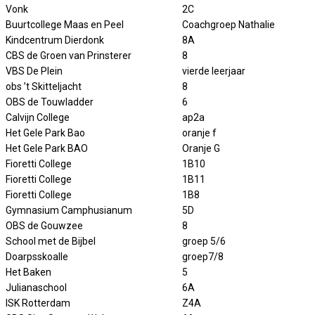
Vonk
2C
Buurtcollege Maas en Peel
Coachgroep Nathalie
Kindcentrum Dierdonk
8A
CBS de Groen van Prinsterer
8
VBS De Plein
vierde leerjaar
obs ’t Skitteljacht
8
OBS de Touwladder
6
Calvijn College
ap2a
Het Gele Park Bao
oranje f
Het Gele Park BAO
Oranje G
Fioretti College
1B10
Fioretti College
1B11
Fioretti College
1B8
Gymnasium Camphusianum
5D
OBS de Gouwzee
8
School met de Bijbel
groep 5/6
Doarpsskoalle
groep7/8
Het Baken
5
Julianaschool
6A
ISK Rotterdam
Z4A