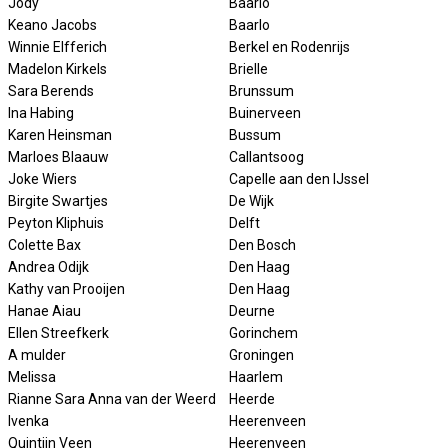
Jody
Baarlo
Keano Jacobs
Baarlo
Winnie Elfferich
Berkel en Rodenrijs
Madelon Kirkels
Brielle
Sara Berends
Brunssum
Ina Habing
Buinerveen
Karen Heinsman
Bussum
Marloes Blaauw
Callantsoog
Joke Wiers
Capelle aan den IJssel
Birgite Swartjes
De Wijk
Peyton Kliphuis
Delft
Colette Bax
Den Bosch
Andrea Odijk
Den Haag
Kathy van Prooijen
Den Haag
Hanae Aiau
Deurne
Ellen Streefkerk
Gorinchem
A mulder
Groningen
Melissa
Haarlem
Rianne Sara Anna van der Weerd
Heerde
Ivenka
Heerenveen
Quintijn Veen
Heerenveen