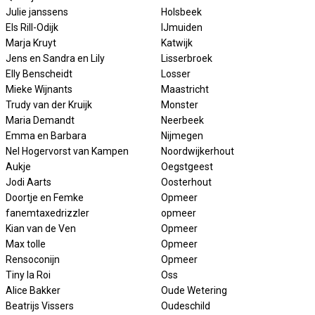
Julie janssens
Holsbeek
Els Rill-Odijk
IJmuiden
Marja Kruyt
Katwijk
Jens en Sandra en Lily
Lisserbroek
Elly Benscheidt
Losser
Mieke Wijnants
Maastricht
Trudy van der Kruijk
Monster
Maria Demandt
Neerbeek
Emma en Barbara
Nijmegen
Nel Hogervorst van Kampen
Noordwijkerhout
Aukje
Oegstgeest
Jodi Aarts
Oosterhout
Doortje en Femke
Opmeer
fanemtaxedrizzler
opmeer
Kian van de Ven
Opmeer
Max tolle
Opmeer
Rensoconijn
Opmeer
Tiny la Roi
Oss
Alice Bakker
Oude Wetering
Beatrijs Vissers
Oudeschild