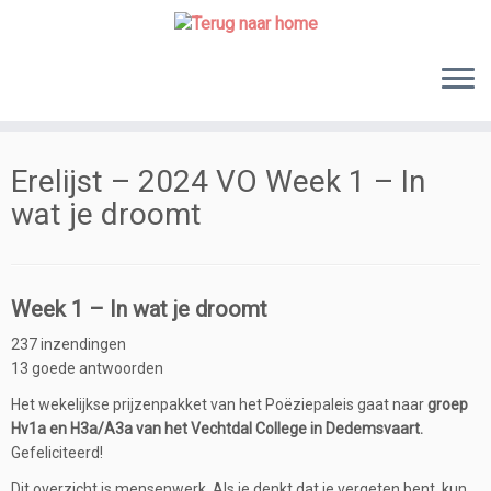
Skip
to
content
Erelijst – 2024 VO Week 1 – In
wat je droomt
Week 1 – In wat je droomt
237 inzendingen
13 goede antwoorden
Het wekelijkse prijzenpakket van het Poëziepaleis gaat naar
groep
Hv1a en H3a/A3a van het Vechtdal College in Dedemsvaart.
Gefeliciteerd!
Dit overzicht is mensenwerk. Als je denkt dat je vergeten bent, kun