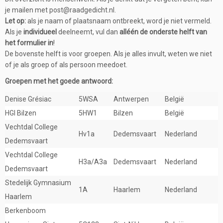
je mailen met post@raadgedicht.nl.
Let op:
als je naam of plaatsnaam ontbreekt, word je niet vermeld.
Als je
individueel
deelneemt, vul dan
alléén de onderste helft van
het formulier in
!
De bovenste helft is voor groepen. Als je alles invult, weten we niet
of je als groep of als persoon meedoet.
Groepen met het goede antwoord:
Denise Grésiac
5WSA
Antwerpen
België
HGI Bilzen
5HW1
Bilzen
België
Vechtdal College
Hv1a
Dedemsvaart
Nederland
Dedemsvaart
Vechtdal College
H3a/A3a
Dedemsvaart
Nederland
Dedemsvaart
Stedelijk Gymnasium
1A
Haarlem
Nederland
Haarlem
Berkenboom