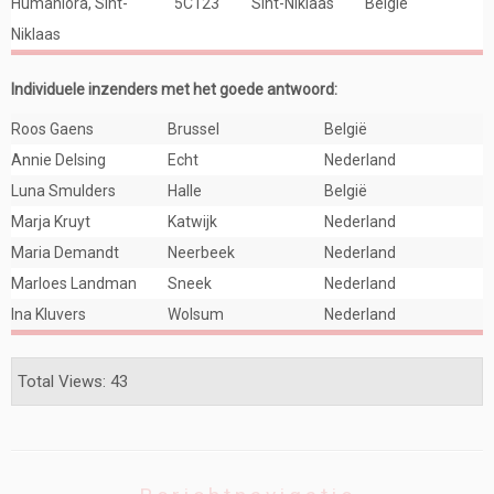
Humaniora, Sint-
5C123
Sint-Niklaas
België
Niklaas
Individuele inzenders met het goede antwoord:
Roos Gaens
Brussel
België
Annie Delsing
Echt
Nederland
Luna Smulders
Halle
België
Marja Kruyt
Katwijk
Nederland
Maria Demandt
Neerbeek
Nederland
Marloes Landman
Sneek
Nederland
Ina Kluvers
Wolsum
Nederland
Total Views: 43