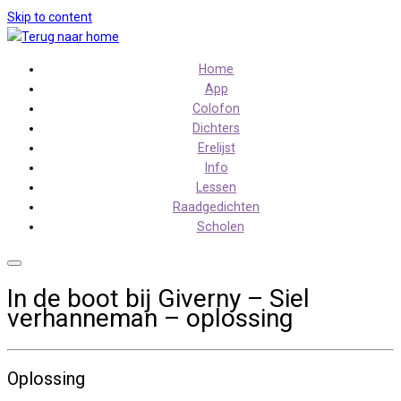
Skip to content
Home
App
Colofon
Dichters
Erelijst
Info
Lessen
Raadgedichten
Scholen
In de boot bij Giverny – Siel
verhanneman – oplossing
Oplossing