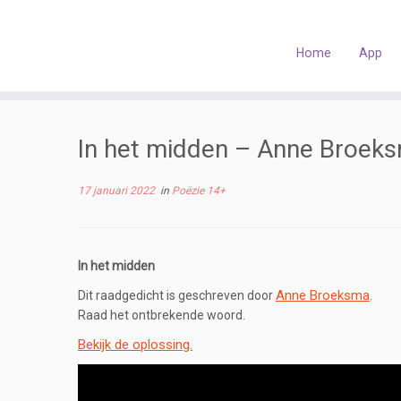
Skip
to
content
Home
App
In het midden – Anne Broek
17 januari 2022
in
Poëzie 14+
In het midden
Anne Broeksma
Dit raadgedicht is geschreven door
.
Raad het ontbrekende woord.
Bekijk de oplossing.