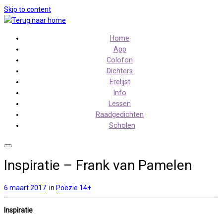
Skip to content
Home
App
Colofon
Dichters
Erelijst
Info
Lessen
Raadgedichten
Scholen
Inspiratie – Frank van Pamelen
6 maart 2017
in
Poëzie 14+
Inspiratie