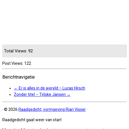
Total Views: 92
Post Views:
122
Berichtnavigatie
←
Er is alles in de wereld – Lucas Hirsch
Zonder titel – Tjitske Jansen
→
·
© 2026
Raadgedicht, vormgeving Rian Visser
·
Raadgedicht gaat weer van start