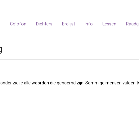
p
Colofon
Dichters
Erelijst
Info
Lessen
Raadg
g
eronder zie je alle woorden die genoemd zijn. Sommige mensen vulden t