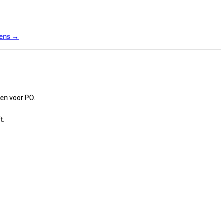
jens
→
en voor PO.
t.