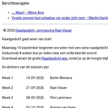
Berichtnavigatie
←
Kleur! – Winny Ang
Vogels werpen hun schaduw ver onder zich neer – Merlijn Hunt
·
© 2026
Raadgedicht, vormgeving Rian Visser
·
Raadgedicht gaat weer van start
Maandag 14 september beginnen we weer met een serie raadgedicht
Gedurende 8 weken kun je raden naar een ontbrekende woord.
Download alvast de gratis
Raadgedicht app
, zodat je op de hoogte blijf
De dichters van dit seizoen zijn:
Week 1
14-09-2026
Bette Westera
Week 2
21-09-2026
Rian Visser
Week 3
28-09-2026
Pim Lammers
Week 4
05-10-2026
Ronnie van Veen