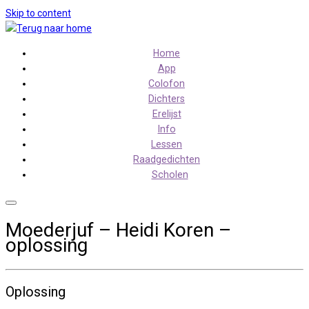
Skip to content
Home
App
Colofon
Dichters
Erelijst
Info
Lessen
Raadgedichten
Scholen
Moederjuf – Heidi Koren –
oplossing
Oplossing