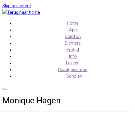
Skip to content
Home
App
Colofon
Dichters
Erelijst
Info
Lessen
Raadgedichten
Scholen
Monique Hagen