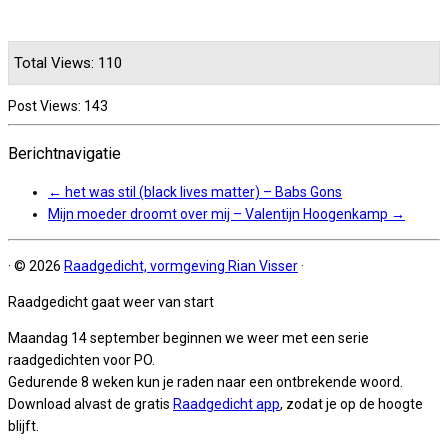
Total Views: 110
Post Views:
143
Berichtnavigatie
←
het was stil (black lives matter) – Babs Gons
Mijn moeder droomt over mij – Valentijn Hoogenkamp
→
·
© 2026
Raadgedicht, vormgeving Rian Visser
·
Raadgedicht gaat weer van start
Maandag 14 september beginnen we weer met een serie
raadgedichten voor PO.
Gedurende 8 weken kun je raden naar een ontbrekende woord.
Download alvast de gratis
Raadgedicht app
, zodat je op de hoogte
blijft.