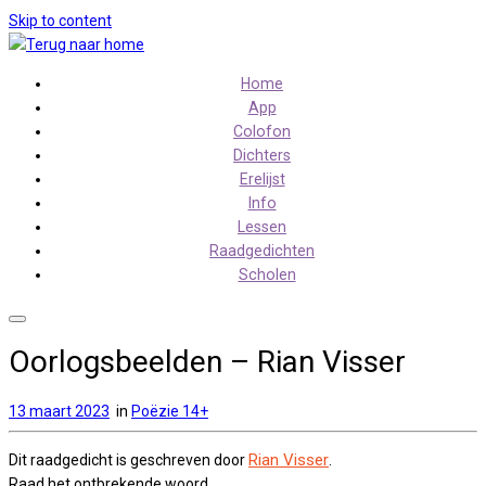
Skip to content
Home
App
Colofon
Dichters
Erelijst
Info
Lessen
Raadgedichten
Scholen
Oorlogsbeelden – Rian Visser
13 maart 2023
in
Poëzie 14+
Rian Visser
Dit raadgedicht is geschreven door
.
Raad het ontbrekende woord.