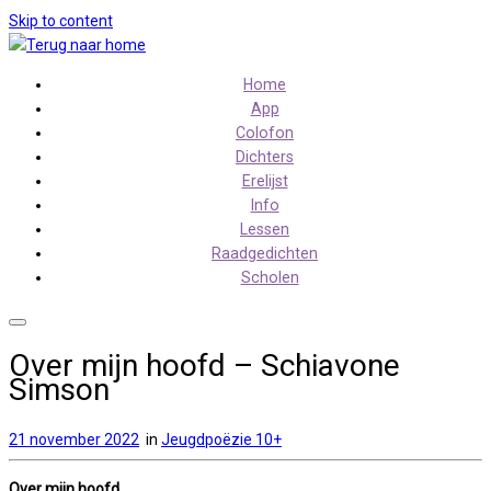
Skip to content
Home
App
Colofon
Dichters
Erelijst
Info
Lessen
Raadgedichten
Scholen
Over mijn hoofd – Schiavone
Simson
21 november 2022
in
Jeugdpoëzie 10+
Over mijn hoofd