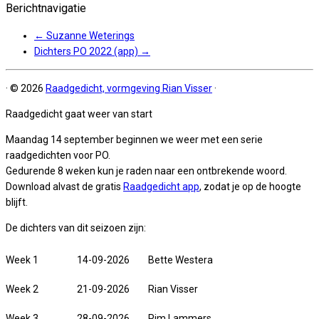
Berichtnavigatie
←
Suzanne Weterings
Dichters PO 2022 (app)
→
·
© 2026
Raadgedicht, vormgeving Rian Visser
·
Raadgedicht gaat weer van start
Maandag 14 september beginnen we weer met een serie
raadgedichten voor PO.
Gedurende 8 weken kun je raden naar een ontbrekende woord.
Download alvast de gratis
Raadgedicht app
, zodat je op de hoogte
blijft.
De dichters van dit seizoen zijn:
Week 1
14-09-2026
Bette Westera
Week 2
21-09-2026
Rian Visser
Week 3
28-09-2026
Pim Lammers