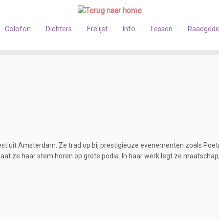
Colofon
Dichters
Erelijst
Info
Lessen
Raadgedi
iest uit Amsterdam. Ze trad op bij prestigieuze evenementen zoals Poet
aat ze haar stem horen op grote podia. In haar werk legt ze maatschapp