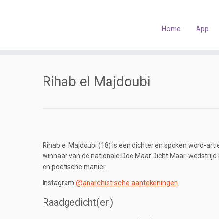
Skip
to
content
Home
App
Rihab el Majdoubi
Rihab el Majdoubi (18) is een dichter en spoken word-art
winnaar van de nationale Doe Maar Dicht Maar-wedstrijd l
en poëtische manier.
@anarchistische aantekeningen
Instagram
Raadgedicht(en)