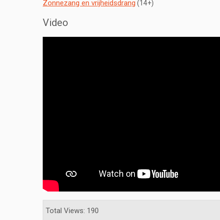
Zonnezang en vrijheidsdrang
(14+)
Video
Total Views: 190