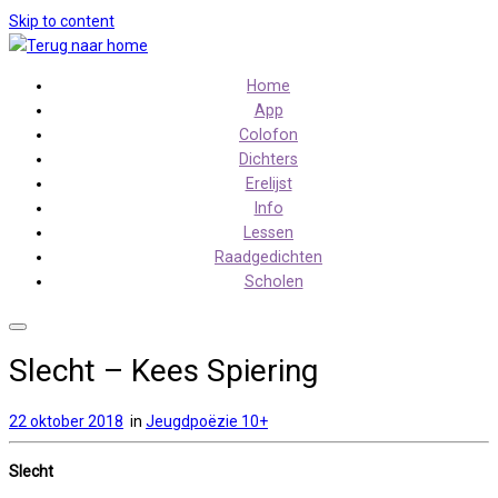
Skip to content
Home
App
Colofon
Dichters
Erelijst
Info
Lessen
Raadgedichten
Scholen
Slecht – Kees Spiering
22 oktober 2018
in
Jeugdpoëzie 10+
Slecht