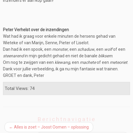
inzenders er aan kop gaan!
Peter Verhelst over de inzendingen
Wat had ik graag voor enkele minuten de hersens gehad van
Wieteke of van Marijn, Senne, Pieter of Liselot.
Dan had ik een spook, een
monster
, een
schaduw
, een
wolf
of een
steenarend
in mijn gedicht gehad en niet de banale
bliksem
.
Om nog te zwijgen van een
klewang
, een
machete
of een
meteoriet
.
Dank voor jullie verbeelding, ik ga nu mijn fantasie wat trainen.
GROET en dank, Peter
Total Views: 74
Berichtnavigatie
←
Alles is zoet – Joost Oomen – oplossing