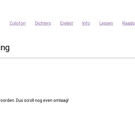
p
Colofon
Dichters
Erelijst
Info
Lessen
Raadg
ing
woorden. Dus scroll nog even omlaag!