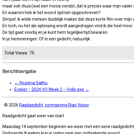
maar ook
thuis
(wat een mooie vondst, dat is precies waar mijn vader s
En waarom heb ik het woord
tijd
niet opgeschreven?
Simpel: ik wilde meteen duidelijk maken dat deze korte film over mijn 
En toch, nu het als oplossing wordt aangedragen vind ik die heel mooi: d
De tijd gaat voorbij en je kunt hem tegelijkertijd bewaren.
In je herinneringen. Of in een gedicht, natuurlijk.
Total Views: 75
Berichtnavigatie
←
Roziena Salihu
Erelijst – 2024 VO Week 2 – Volle zee
→
·
© 2026
Raadgedicht, vormgeving Rian Visser
·
Raadgedicht gaat weer van start
Maandag 14 september beginnen we weer met een serie raadgedicht
Gedurende 8 weken kun je raden naar een ontbrekende woord.