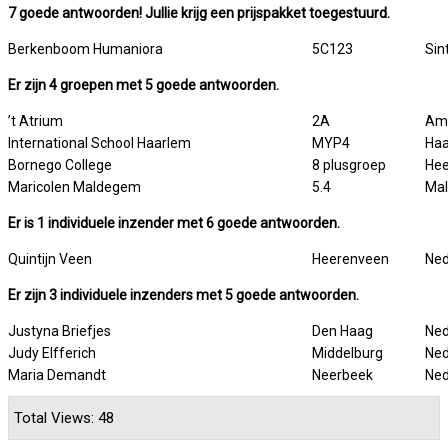
7 goede antwoorden! Jullie krijg een prijspakket toegestuurd.
Berkenboom Humaniora
5C123
Sin
Er zijn 4 groepen met 5 goede antwoorden.
’t Atrium
2A
Ame
International School Haarlem
MYP4
Ha
Bornego College
8 plusgroep
He
Maricolen Maldegem
5.4
Ma
Er is 1
individuele inzender met 6 goede antwoorden.
Quintijn Veen
Heerenveen
Ned
Er zijn 3 individuele inzenders met 5 goede antwoorden.
Justyna Briefjes
Den Haag
Ned
Judy Elfferich
Middelburg
Ned
Maria Demandt
Neerbeek
Ned
Total Views: 48