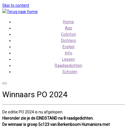
Skip to content
Home
App
Colofon
Dichters
Erelijst
Info
Lessen
Raadgedichten
Scholen
Winnaars PO 2024
De editie PO 2024 is nu afgelopen.
Hieronder zie je de EINDSTAND na 8 raadgedichten.
De winnaar is groep 5c123 van Berkenboom Humaniora met