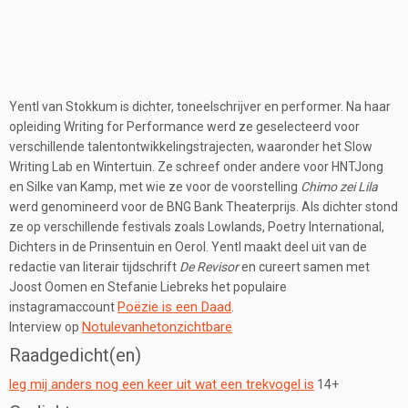
Yentl van Stokkum is dichter, toneelschrijver en performer. Na haar
opleiding Writing for Performance werd ze geselecteerd voor
verschillende talentontwikkelingstrajecten, waaronder het Slow
Writing Lab en Wintertuin. Ze schreef onder andere voor HNTJong
en Silke van Kamp, met wie ze voor de voorstelling
Chimo zei Lila
werd genomineerd voor de BNG Bank Theaterprijs. Als dichter stond
ze op verschillende festivals zoals Lowlands, Poetry International,
Dichters in de Prinsentuin en Oerol. Yentl maakt deel uit van de
redactie van literair tijdschrift
De Revisor
en cureert samen met
Joost Oomen en Stefanie Liebreks het populaire
Poëzie is een Daad
instagramaccount
.
Notulevanhetonzichtbare
Interview op
Raadgedicht(en)
leg mij anders nog een keer uit wat een trekvogel is
14+