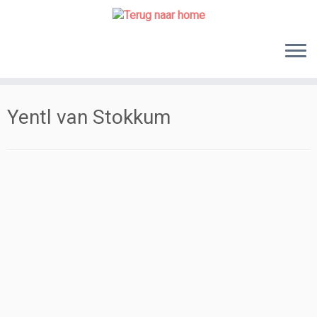
Skip
to
content
Yentl van Stokkum