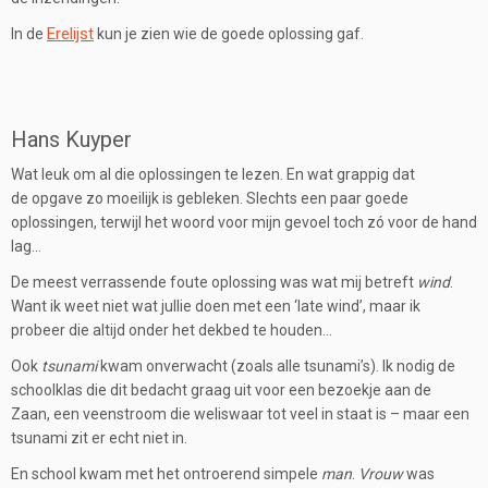
Erelijst
In de
kun je zien wie de goede oplossing gaf.
Hans Kuyper
Wat leuk om al die oplossingen te lezen. En wat grappig dat
de opgave zo moeilijk is gebleken. Slechts een paar goede
oplossingen, terwijl het woord voor mijn gevoel toch zó voor de hand
lag…
De meest verrassende foute oplossing was wat mij betreft
wind
.
Want ik weet niet wat jullie doen met een ‘late wind’, maar ik
probeer die altijd onder het dekbed te houden…
Ook
tsunami
kwam onverwacht (zoals alle tsunami’s). Ik nodig de
schoolklas die dit bedacht graag uit voor een bezoekje aan de
Zaan, een veenstroom die weliswaar tot veel in staat is – maar een
tsunami zit er echt niet in.
En school kwam met het ontroerend simpele
man
.
Vrouw
was