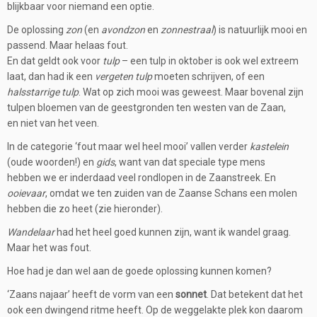
blijkbaar voor niemand een optie.
De oplossing
zon
(en
avondzon
en
zonnestraal
) is natuurlijk mooi en
passend. Maar helaas fout.
En dat geldt ook voor
tulp
– een tulp in oktober is ook wel extreem
laat, dan had ik een
vergeten tulp
moeten schrijven, of een
halsstarrige tulp
. Wat op zich mooi was geweest. Maar bovenal zijn
tulpen bloemen van de geestgronden ten westen van de Zaan,
en niet van het veen.
In de categorie ‘fout maar wel heel mooi’ vallen verder
kastelein
(oude woorden!) en
gids
, want van dat speciale type mens
hebben we er inderdaad veel rondlopen in de Zaanstreek. En
ooievaar
, omdat we ten zuiden van de Zaanse Schans een molen
hebben die zo heet (zie hieronder).
Wandelaar
had het heel goed kunnen zijn, want ik wandel graag.
Maar het was fout.
Hoe had je dan wel aan de goede oplossing kunnen komen?
‘Zaans najaar’ heeft de vorm van een
sonnet
. Dat betekent dat het
ook een dwingend ritme heeft. Op de weggelakte plek kon daarom