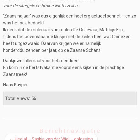
voor de okergele en bruine winterzeilen.
‘Zaans najaar’ was dus eigenlijk een heel erg actueel sonnet – en zo
was het ook bedoeld.
Ik denk dat de molenaar van molen De Ooijevaar, Matthijs Ero,
tijdens het bovenstaande klusje met de zeilen heel wat Chinezen
heeft uitgezwaaid. Daarvan krijgen we er namelijk
honderdduizenden per jaar, op de Zaanse Schans.
Dankjewel allemaal voor het meedoen!
En kom in de herfstvakantie vooral eens kijken in de prachtige
Zaanstreek!
Hans Kuyper
Total Views: 56
Berichtnavigatie
←
Heelal – Saskia van der Wiel – oplossing