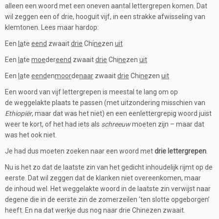
alleen een woord met een oneven aantal lettergrepen komen. Dat
wil zeggen een of drie, hooguit vijf, in een strakke afwisseling van
klemtonen. Lees maar hardop:
Een
la
te
eend
zwaait
drie
Chi
ne
zen
uit
Een
la
te
moe
der
eend
zwaait
drie
Chi
ne
zen
uit
Een
la
te
eend
en
moor
de
naar
zwaait
drie
Chi
ne
zen
uit
Een woord van vijf lettergrepen is meestal te lang om op
de weggelakte plaats te passen (met uitzondering misschien van
Ethiopiër
, maar dat was het niet) en een eenlettergrepig woord juist
weer te kort, of het had iets als
schreeuw
moeten zijn – maar dat
was het ook niet.
Je had dus moeten zoeken naar een woord met
drie lettergrepen
.
Nu is het zo dat de laatste zin van het gedicht inhoudelijk rijmt op de
eerste. Dat wil zeggen dat de klanken niet overeenkomen, maar
de inhoud wel. Het weggelakte woord in de laatste zin verwijst naar
degene die in de eerste zin de zomerzeilen ‘ten slotte opgeborgen’
heeft. En na dat werkje dus nog naar drie Chinezen zwaait.