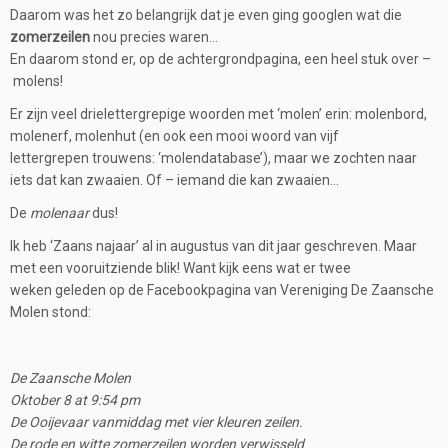
Daarom was het zo belangrijk dat je even ging googlen wat die
zomerzeilen
nou precies waren…
En daarom stond er, op de achtergrondpagina, een heel stuk over –
molens!
Er zijn veel drielettergrepige woorden met ‘molen’ erin: molenbord,
molenerf, molenhut (en ook een mooi woord van vijf
lettergrepen trouwens: ‘molendatabase’), maar we zochten naar
iets dat kan zwaaien. Of – iemand die kan zwaaien…
De
molenaar
dus!
Ik heb ‘Zaans najaar’ al in augustus van dit jaar geschreven. Maar
met een vooruitziende blik! Want kijk eens wat er twee
weken geleden op de Facebookpagina van Vereniging De Zaansche
Molen stond:
De Zaansche Molen
Oktober 8 at 9:54 pm
De Ooijevaar vanmiddag met vier kleuren zeilen.
De rode en witte zomerzeilen worden verwisseld