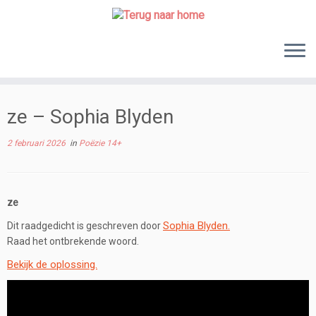
Skip
to
content
ze – Sophia Blyden
2 februari 2026
in
Poëzie 14+
ze
Sophia Blyden.
Dit raadgedicht is geschreven door
Raad het ontbrekende woord.
Bekijk de oplossing.