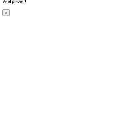
Veel plezier!
×