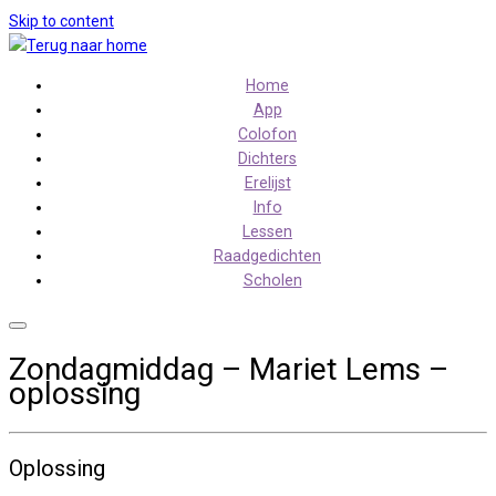
Skip to content
Home
App
Colofon
Dichters
Erelijst
Info
Lessen
Raadgedichten
Scholen
Zondagmiddag – Mariet Lems –
oplossing
Oplossing