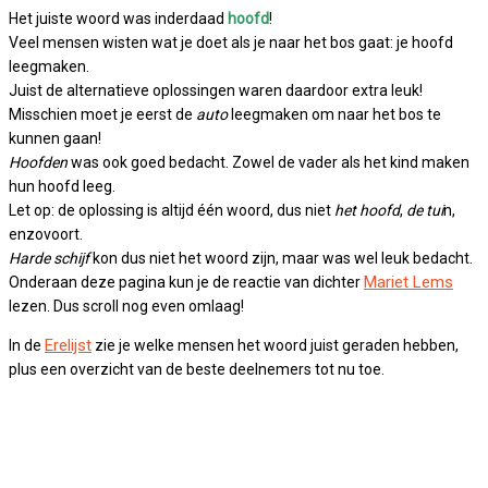
Het juiste woord was inderdaad
hoofd
!
Veel mensen wisten wat je doet als je naar het bos gaat: je hoofd
leegmaken.
Juist de alternatieve oplossingen waren daardoor extra leuk!
Misschien moet je eerst de
auto
leegmaken om naar het bos te
kunnen gaan!
Hoofden
was ook goed bedacht. Zowel de vader als het kind maken
hun hoofd leeg.
Let op: de oplossing is altijd één woord, dus niet
het hoofd
,
de tui
n,
enzovoort.
Harde schijf
kon dus niet het woord zijn, maar was wel leuk bedacht.
Mariet Lems
Onderaan deze pagina kun je de reactie van dichter
lezen. Dus scroll nog even omlaag!
Erelijst
In de
zie je welke mensen het woord juist geraden hebben,
plus een overzicht van de beste deelnemers tot nu toe.