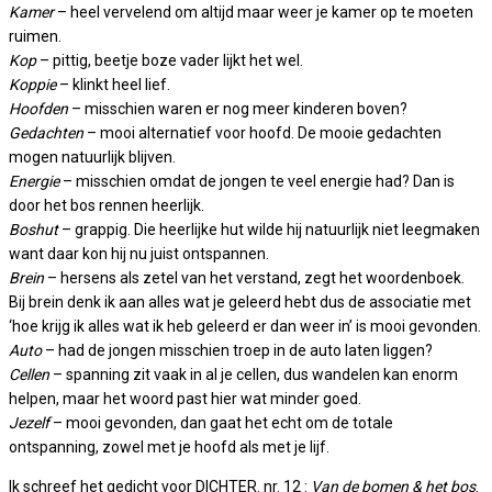
Kamer
– heel vervelend om altijd maar weer je kamer op te moeten
ruimen.
Kop
– pittig, beetje boze vader lijkt het wel.
Koppie
– klinkt heel lief.
Hoofden
– misschien waren er nog meer kinderen boven?
Gedachten
– mooi alternatief voor hoofd. De mooie gedachten
mogen natuurlijk blijven.
Energie
– misschien omdat de jongen te veel energie had? Dan is
door het bos rennen heerlijk.
Boshut
– grappig. Die heerlijke hut wilde hij natuurlijk niet leegmaken
want daar kon hij nu juist ontspannen.
Brein
– hersens als zetel van het verstand, zegt het woordenboek.
Bij brein denk ik aan alles wat je geleerd hebt dus de associatie met
‘hoe krijg ik alles wat ik heb geleerd er dan weer in’ is mooi gevonden.
Auto
– had de jongen misschien troep in de auto laten liggen?
Cellen
– spanning zit vaak in al je cellen, dus wandelen kan enorm
helpen, maar het woord past hier wat minder goed.
Jezelf
– mooi gevonden, dan gaat het echt om de totale
ontspanning, zowel met je hoofd als met je lijf.
Ik schreef het gedicht voor DICHTER. nr. 12 :
Van de bomen & het bos
.