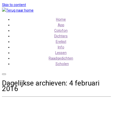
Skip to content
Home
App
Colofon
Dichters
Erelijst
Info
Lessen
Raadgedichten
Scholen
Dagelijkse archieven:
4 februari
2016