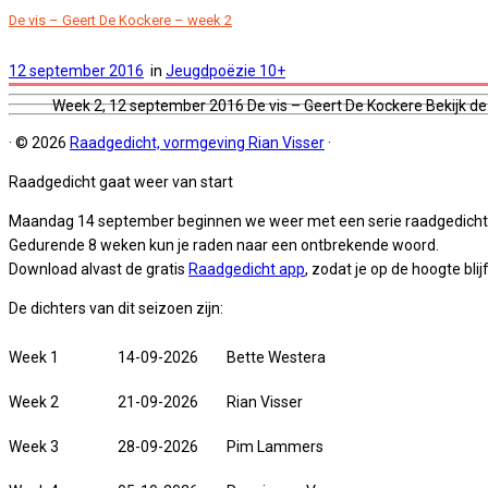
De vis – Geert De Kockere – week 2
12 september 2016
in
Jeugdpoëzie 10+
Week 2, 12 september 2016 De vis – Geert De Kockere Bekijk de
·
© 2026
Raadgedicht, vormgeving Rian Visser
·
Raadgedicht gaat weer van start
Maandag 14 september beginnen we weer met een serie raadgedicht
Gedurende 8 weken kun je raden naar een ontbrekende woord.
Download alvast de gratis
Raadgedicht app
, zodat je op de hoogte blijf
De dichters van dit seizoen zijn:
Week 1
14-09-2026
Bette Westera
Week 2
21-09-2026
Rian Visser
Week 3
28-09-2026
Pim Lammers