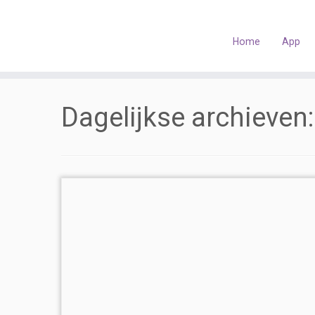
Skip
to
content
Home
App
Dagelijkse archieven