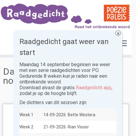
Skip
to
content
×
Raadgedicht gaat weer van
start
Maandag 14 september beginnen we weer
Dagelijkse archieven:
5
met een serie raadgedichten voor PO.
Gedurende 8 weken kun je raden naar een
november 2018
ontbrekende woord.
Download alvast de gratis
Raadgedicht app
,
zodat je op de hoogte blijft.
De dichters van dit seizoen zijn:
Week 1
14-09-2026
Bette Westera
Week 2
21-09-2026
Rian Visser