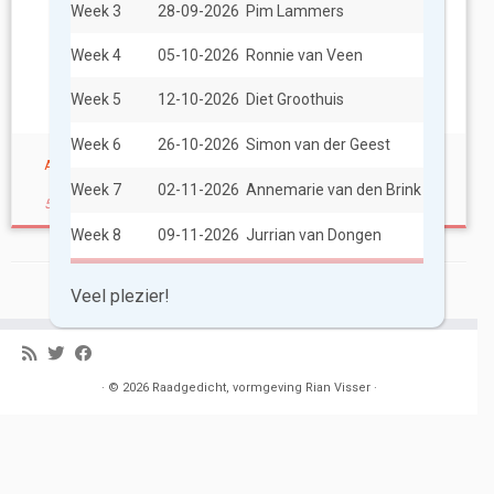
Week 3
28-09-2026
Pim Lammers
Week 4
05-10-2026
Ronnie van Veen
Week 5
12-10-2026
Diet Groothuis
Week 6
26-10-2026
Simon van der Geest
Aan tafel – Mieke van Hooft
Week 7
02-11-2026
Annemarie van den Brink
5 november 2018
in
Jeugdpoëzie 10+
Week 8
09-11-2026
Jurrian van Dongen
Veel plezier!
·
© 2026
Raadgedicht, vormgeving Rian Visser
·