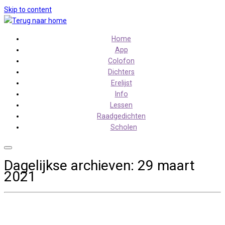
Skip to content
Home
App
Colofon
Dichters
Erelijst
Info
Lessen
Raadgedichten
Scholen
Dagelijkse archieven:
29 maart
2021