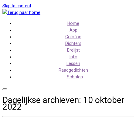
Skip to content
Home
App
Colofon
Dichters
Erelijst
Info
Lessen
Raadgedichten
Scholen
Dagelijkse archieven:
10 oktober
2022