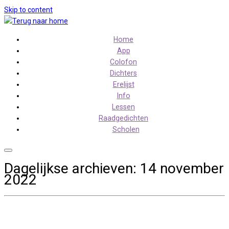
Skip to content
Home
App
Colofon
Dichters
Erelijst
Info
Lessen
Raadgedichten
Scholen
Dagelijkse archieven:
14 november
2022