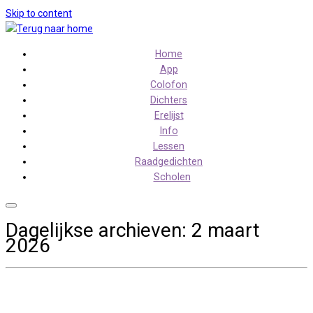
Skip to content
Home
App
Colofon
Dichters
Erelijst
Info
Lessen
Raadgedichten
Scholen
Dagelijkse archieven:
2 maart
2026