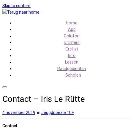
Skip to content
Home
App
Colofon
Dichters
Erelijst
Info
Lessen
Raadgedichten
Scholen
Contact – Iris Le Rütte
4 november 2019
in
Jeugdpoëzie 10+
Contact