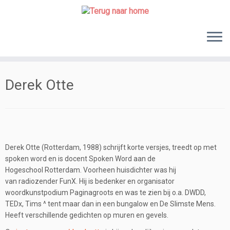
Skip
to
content
Derek Otte
Derek Otte (Rotterdam, 1988) schrijft korte versjes, treedt op met
spoken word en is docent Spoken Word aan de
Hogeschool Rotterdam. Voorheen huisdichter was hij
van radiozender FunX. Hij is bedenker en organisator
woordkunstpodium Paginagroots en was te zien bij o.a. DWDD,
TEDx, Tims ^ tent maar dan in een bungalow en De Slimste Mens.
Heeft verschillende gedichten op muren en gevels.