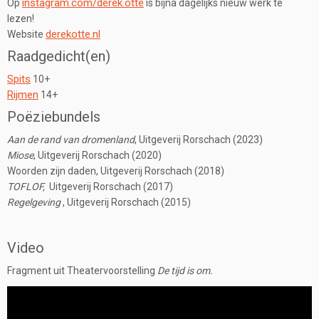
instagram.com/derek.otte
Op
is bijna dagelijks nieuw werk te
lezen!
derekotte.nl
Website
Raadgedicht(en)
Spits
10+
Rijmen
14+
Poëziebundels
Aan de rand van dromenland
, Uitgeverij Rorschach (2023)
Miose
, Uitgeverij Rorschach (2020)
Woorden zijn daden, Uitgeverij Rorschach (2018)
TOFLOF,
Uitgeverij Rorschach (2017)
Regelgeving
, Uitgeverij Rorschach (2015)
Video
Fragment uit Theatervoorstelling
De tijd is om.