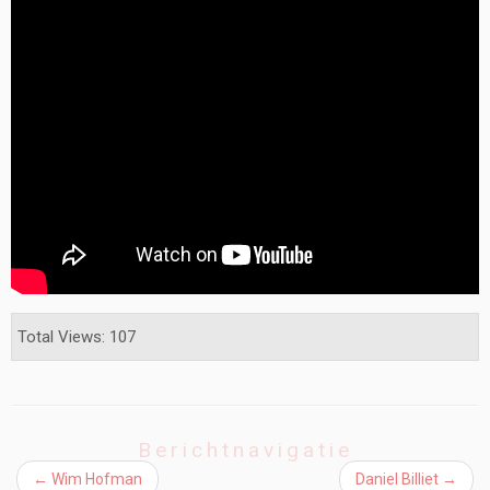
Total Views: 107
Berichtnavigatie
←
Wim Hofman
Daniel Billiet
→