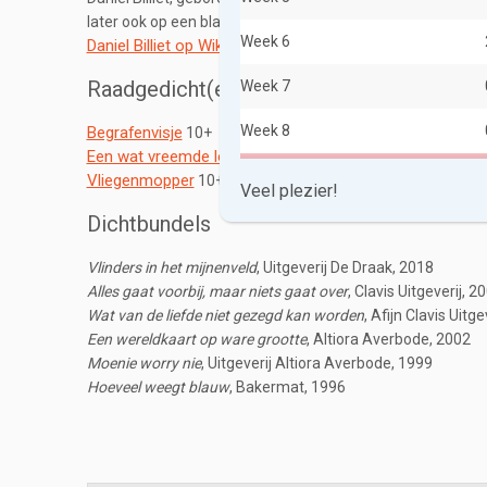
later ook op een blad papier. Voelt zich het kiplekkerst al
Week 6
Daniel Billiet op Wikipedia
Raadgedicht(en)
Week 7
Week 8
Begrafenvisje
10+
Een wat vreemde love story
10+
Vliegenmopper
10+
Veel plezier!
Dichtbundels
Vlinders in het mijnenveld
, Uitgeverij De Draak, 2018
Alles gaat voorbij, maar niets gaat over
, Clavis Uitgeverij, 2
Wat van de liefde niet gezegd kan worden
, Afijn Clavis Uitge
Een wereldkaart op ware grootte
, Altiora Averbode, 2002
Moenie worry nie
, Uitgeverij Altiora Averbode, 1999
Hoeveel weegt blauw
, Bakermat, 1996