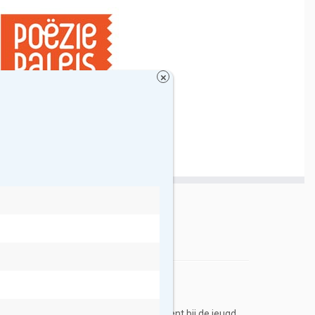
×
hten
Scholen
ken en reizen. Was een groot sprinttalent bij de jeugd,