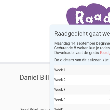
Skip
to
content
Raadgedicht gaat wee
Maandag 14 september beginnen
Gedurende 8 weken kun je raden
Home
App
Download alvast de gratis
Raadg
De dichters van dit seizoen zijn:
Week 1
Daniel Billiet
Week 2
Week 3
Week 4
Week 5
Daniel Billiet, geboren en getogen in de prachtige middelee