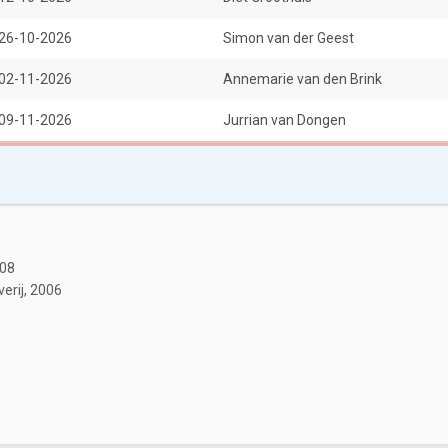
s een vis in het water, lezend, te midden een zee van bomen.
26-10-2026
Simon van der Geest
02-11-2026
Annemarie van den Brink
09-11-2026
Jurrian van Dongen
008
verij, 2006