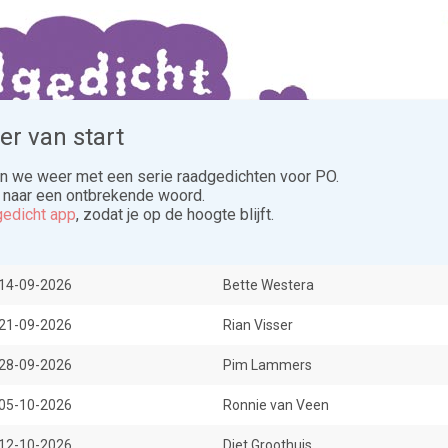
r van start
 we weer met een serie raadgedichten voor PO.
 naar een ontbrekende woord.
Colofon
Dichters
Erelijst
Info
Lessen
Raadgedic
edicht app
, zodat je op de hoogte blijft.
14-09-2026
Bette Westera
21-09-2026
Rian Visser
28-09-2026
Pim Lammers
05-10-2026
Ronnie van Veen
12-10-2026
Diet Groothuis
uwse stad Gent (België). Beleefde veel plezier aan scouting, de zee, boe