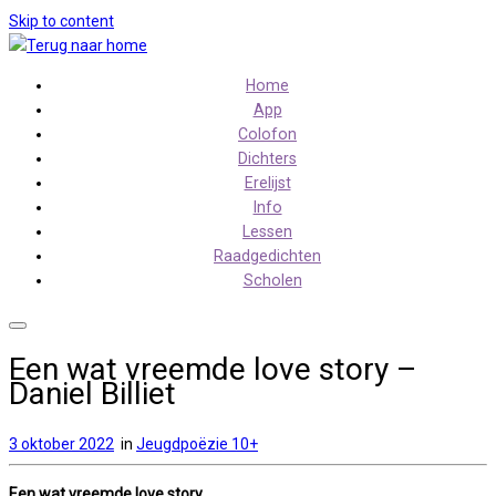
Skip to content
Home
App
Colofon
Dichters
Erelijst
Info
Lessen
Raadgedichten
Scholen
Een wat vreemde love story –
Daniel Billiet
3 oktober 2022
in
Jeugdpoëzie 10+
Een wat vreemde love story