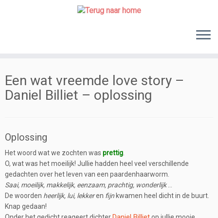
Skip
to
content
Een wat vreemde love story –
Daniel Billiet – oplossing
Oplossing
Het woord wat we zochten was
prettig
.
O, wat was het moeilijk! Jullie hadden heel veel verschillende
gedachten over het leven van een paardenhaarworm.
Saai, moeilijk, makkelijk, eenzaam, prachtig, wonderlijk
…
De woorden
heerlijk, lui, lekker
en
fijn
kwamen heel dicht in de buurt.
Knap gedaan!
Daniel Billiet
Onder het gedicht reageert dichter
op jullie mooie