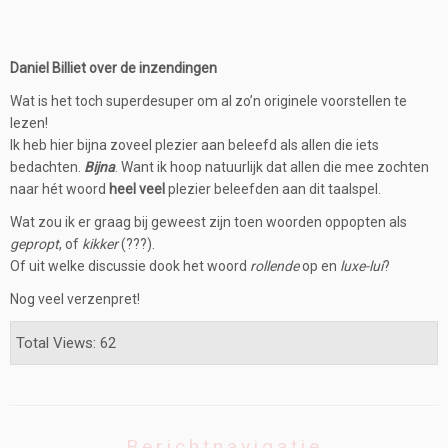
Daniel Billiet over de inzendingen
Wat is het toch superdesuper om al zo’n originele voorstellen te
lezen!
Ik heb hier bijna zoveel plezier aan beleefd als allen die iets
bedachten.
Bijna
. Want ik hoop natuurlijk dat allen die mee zochten
naar hét woord
heel veel
plezier beleefden aan dit taalspel.
Wat zou ik er graag bij geweest zijn toen woorden oppopten als
gepropt
, of
kikker
(???).
Of uit welke discussie dook het woord
rollende
op en
luxe-lui
?
Nog veel verzenpret!
Total Views: 62
Berichtnavigatie