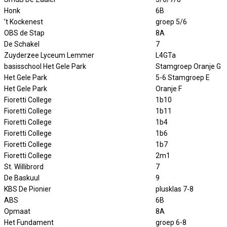
Honk
6B
’t Kockenest
groep 5/6
OBS de Stap
8A
De Schakel
7
Zuyderzee Lyceum Lemmer
L4GTa
basisschool Het Gele Park
Stamgroep Oranje G
Het Gele Park
5-6 Stamgroep E
Het Gele Park
Oranje F
Fioretti College
1b10
Fioretti College
1b11
Fioretti College
1b4
Fioretti College
1b6
Fioretti College
1b7
Fioretti College
2m1
St. Willibrord
7
De Baskuul
9
KBS De Pionier
plusklas 7-8
ABS
6B
Opmaat
8A
Het Fundament
groep 6-8