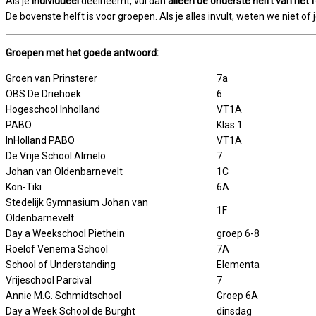
Als je
individueel
deelneemt, vul dan
alléén de onderste helft van het f
De bovenste helft is voor groepen. Als je alles invult, weten we niet of
Groepen met het goede antwoord:
Groen van Prinsterer
7a
OBS De Driehoek
6
Hogeschool Inholland
VT1A
PABO
Klas 1
InHolland PABO
VT1A
De Vrije School Almelo
7
Johan van Oldenbarnevelt
1C
Kon-Tiki
6A
Stedelijk Gymnasium Johan van
1F
Oldenbarnevelt
Day a Weekschool Piethein
groep 6-8
Roelof Venema School
7A
School of Understanding
Elementa
Vrijeschool Parcival
7
Annie M.G. Schmidtschool
Groep 6A
Day a Week School de Burght
dinsdag