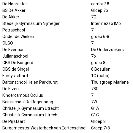
De Noordster
combi 7 8
BS De Akker
Groep 7b
De Akker
7C
Stedelijk Gymnasium Nijmegen
Intermezzo IMb
Petraschool
7
Onder de Wieken
groep 6-8
OLGO
7
De Evenaar
De Onderzoekers
Julianaschool
7b
CBS De Bongerd
groep 8
OBS de Singel
6 Bosuilen
Fontys sittard
1C (pabo)
Daltonschool Helen Parkhurst
Thuisgroep Marlene
De Elzen
78C
Kindercampus Oculus
7
Basisschool De Regenboog
7W
Christelijk Gymnasium Utrecht
G1A
Christelijk Gymnasium Utrecht
G1C
De Pijlstaart
Groep 8
Burgemeester Westerbeek van Eertenschool
Groep 7/8