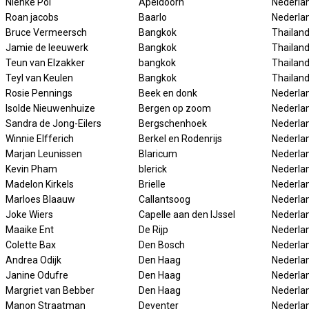
Nienke Pol
Apeldoorn
Nederla
Roan jacobs
Baarlo
Nederla
Bruce Vermeersch
Bangkok
Thailan
Jamie de leeuwerk
Bangkok
Thailan
Teun van Elzakker
bangkok
Thailan
Teyl van Keulen
Bangkok
Thailan
Rosie Pennings
Beek en donk
Nederla
Isolde Nieuwenhuize
Bergen op zoom
Nederla
Sandra de Jong-Eilers
Bergschenhoek
Nederla
Winnie Elfferich
Berkel en Rodenrijs
Nederla
Marjan Leunissen
Blaricum
Nederla
Kevin Pham
blerick
Nederla
Madelon Kirkels
Brielle
Nederla
Marloes Blaauw
Callantsoog
Nederla
Joke Wiers
Capelle aan den IJssel
Nederla
Maaike Ent
De Rijp
Nederla
Colette Bax
Den Bosch
Nederla
Andrea Odijk
Den Haag
Nederla
Janine Odufre
Den Haag
Nederla
Margriet van Bebber
Den Haag
Nederla
Manon Straatman
Deventer
Nederla