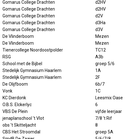
Gomarus College Drachten
d2HV
Gomarus College Drachten
d2HV
Gomarus College Drachten
d2V
Gomarus College Drachten
d3Ha
Gomarus College Drachten
d3V
De Vlinderboom
Mezen
De Vlinderboom
Mezen
Tienercollege Noordoostpolder
TC12
RSG
A3b
School met de Bijbel
groep 5/6
Stedelijk Gymnasium Haarlem
1A
Stedelijk Gymnasium Haarlem
2F
De Olijfboom
6b/7
Vonk
1C
KC Dierdonk
Leesmix Oase
O.B.S. Elckerlyc
6
VBS De Plein
vijfde leerjaar
jenaplanschool ’t Vlot
7/8 ’t Rif
obs ’t Skitteljacht
8
CBS Het Stroomdal
groep 5A
SmdB De Zaaier
5/6/7/8