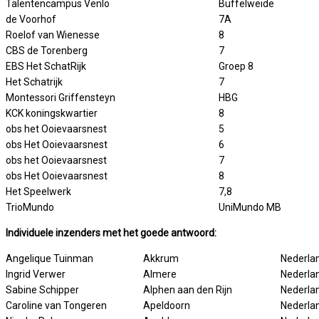
Talentencampus Venlo
Buffelweide
de Voorhof
7A
Roelof van Wienesse
8
CBS de Torenberg
7
EBS Het SchatRijk
Groep 8
Het Schatrijk
7
Montessori Griffensteyn
HBG
KCK koningskwartier
8
obs het Ooievaarsnest
5
obs Het Ooievaarsnest
6
obs het Ooievaarsnest
7
obs Het Ooievaarsnest
8
Het Speelwerk
7,8
TrioMundo
UniMundo MB
Individuele inzenders met het goede antwoord:
Angelique Tuinman
Akkrum
Nederla
Ingrid Verwer
Almere
Nederla
Sabine Schipper
Alphen aan den Rijn
Nederla
Caroline van Tongeren
Apeldoorn
Nederla