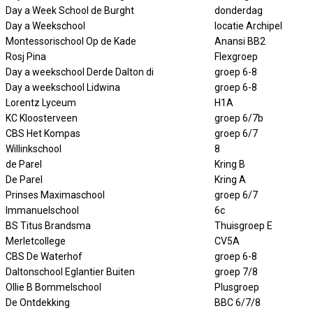
Day a Week School de Burght
donderdag
Day a Weekschool
locatie Archipel
Montessorischool Op de Kade
Anansi BB2
Rosj Pina
Flexgroep
Day a weekschool Derde Dalton di
groep 6-8
Day a weekschool Lidwina
groep 6-8
Lorentz Lyceum
H1A
KC Kloosterveen
groep 6/7b
CBS Het Kompas
groep 6/7
Willinkschool
8
de Parel
Kring B
De Parel
Kring A
Prinses Maximaschool
groep 6/7
Immanuelschool
6c
BS Titus Brandsma
Thuisgroep E
Merletcollege
CV5A
CBS De Waterhof
groep 6-8
Daltonschool Eglantier Buiten
groep 7/8
Ollie B Bommelschool
Plusgroep
De Ontdekking
BBC 6/7/8