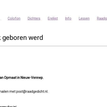
p
Colofon
Dichters
Erelijst
Info
Lessen
Raadg
k geboren werd
van Opmaat in Nieuw-Vennep.
e mailen met post@raadgedicht.nl.