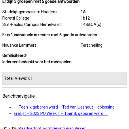
Er zijn 3 groepen met 5 goede antwoorden.
Stedelijk gymnasium Haarlem
1A
Fioretti College
1b12
Sint-Paulus Campus Hemelvaart
T4B&OA(c)
Er is 1 individuele inzender met 6 goede antwoorden.
Noushka Lammers
Terschelling
Gefeliciteerd!
Iedereen bedankt voor het meespelen.
Total Views: 61
Berichtnavigatie
←
Toen ik geboren werd – Ted van Lieshout – oplossing
Erelijst – 2023 PO Week 1 – Toen ik geboren werd
→
·
© 2026
Raadgedicht, vormgeving Rian Visser
·