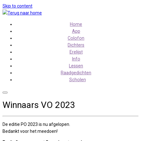
Skip to content
Home
App
Colofon
Dichters
Erelijst
Info
Lessen
Raadgedichten
Scholen
Winnaars VO 2023
De editie PO 2023 is nu afgelopen.
Bedankt voor het meedoen!