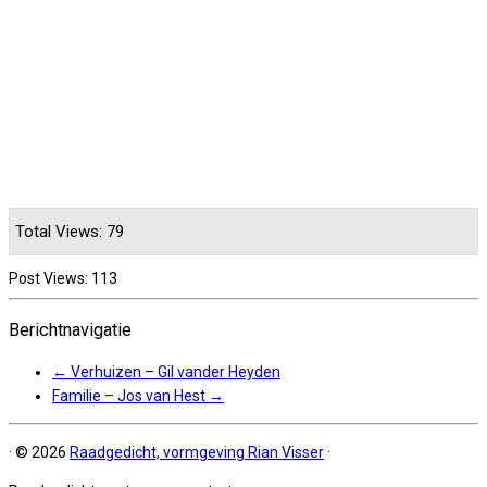
Total Views: 79
Post Views:
113
Berichtnavigatie
←
Verhuizen – Gil vander Heyden
Familie – Jos van Hest
→
·
© 2026
Raadgedicht, vormgeving Rian Visser
·