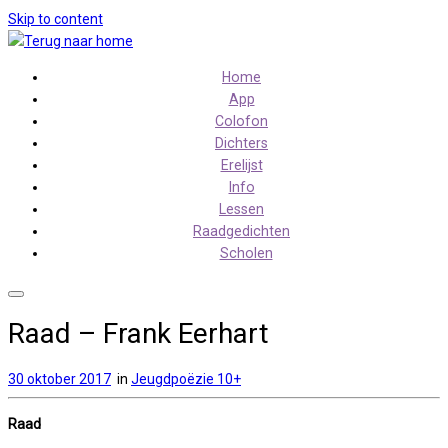
Skip to content
Home
App
Colofon
Dichters
Erelijst
Info
Lessen
Raadgedichten
Scholen
Raad – Frank Eerhart
30 oktober 2017
in
Jeugdpoëzie 10+
Raad