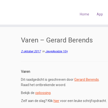
Skip
to
content
Home
App
Varen – Gerard Berends
2 oktober 2017
in
Jeugdpoëzie 10+
Varen
Gerard Berends
Dit raadgedicht is geschreven door
.
Raad het ontbrekende woord.
oplossing
Bekijk de
.
hier
Zelf aan de slag? Klik
voor een leuke schrijfopdracht.