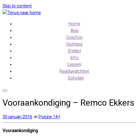
Skip to content
Home
App
Colofon
Dichters
Erelijst
Info
Lessen
Raadgedichten
Scholen
Vooraankondiging – Remco Ekkers
30 januari 2016
in
Poëzie 14+
Vooraankondiging