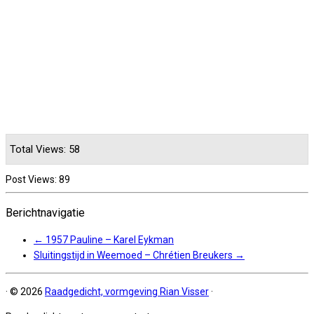
Total Views: 58
Post Views:
89
Berichtnavigatie
←
1957 Pauline – Karel Eykman
Sluitingstijd in Weemoed – Chrétien Breukers
→
·
© 2026
Raadgedicht, vormgeving Rian Visser
·