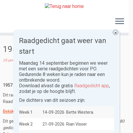
Skip
to
content
×
Raadgedicht gaat weer van
1957 Pauline – Karel Eykman
start
29 januari 2016
in
Poëzie 14+
Maandag 14 september beginnen we weer
met een serie raadgedichten voor PO.
Gedurende 8 weken kun je raden naar een
ontbrekende woord.
1957 Pauline
Download alvast de gratis
Raadgedicht app
,
zodat je op de hoogte blijft.
Karel Eykman
Dit raadgedicht is geschreven door
.
De dichters van dit seizoen zijn:
Raad het ontbrekende woord.
Bekijk de oplossing.
Week 1
14-09-2026
Bette Westera
Dit gedicht zal maart 2016 verschijnen in
Jaarringen. 80 jaar in 80
Week 2
21-09-2026
Rian Visser
gedichten
ter gelegenheid van de 80e verjaardag van Karel