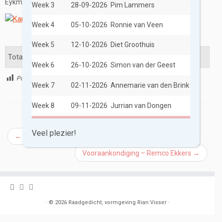
Eykman.
Week 3
28-09-2026
Pim Lammers
Week 4
05-10-2026
Ronnie van Veen
Week 5
12-10-2026
Diet Groothuis
Total Views: 73
Week 6
26-10-2026
Simon van der Geest
Post Views:
113
Week 7
02-11-2026
Annemarie van den Brink
Week 8
09-11-2026
Jurrian van Dongen
Berichtnavigatie
Veel plezier!
←
brief aan onze overzeese lezers – Saskia Stehouwer
Vooraankondiging – Remco Ekkers
→
·
© 2026
Raadgedicht, vormgeving Rian Visser
·