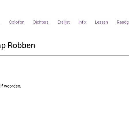
p
Colofon
Dichters
Erelijst
Info
Lessen
Raadg
aap Robben
alf woorden.